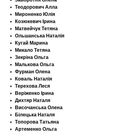
Теодорович Алла
Мироненко Юлія
Козюкевич Ірина
Матвейчук Тетяна
Ольшанська Наталія
Кугай Марина
Микало Тетяна
Зекріна Ольга
Малькова Ольга
Фурман Олена
Коваль Наталія
Терехова Леся
Веріженко Ірина
Дихтяр Наталя
Височанська Олена
Білецька Наталя
Топорова Татьяна
Артеменко Ольга