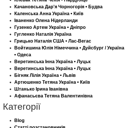
Качановська Дар'я Чорногорія • Будва
Каленська Анна Україна • Київ
Іваненко Олена Нідерланди
Гузенко Артем Україна • Дніпро
Гугленко Наталія Україна
Грицько Наталія США • Лас-Вегас
Войтишина Юлія Німеччина • Дуйсбург / Україна
• Одеса
Веретинська Інна Україна • Луцьк
Веретинська Інна Україна • Луцьк
Бігняк Лілія Україна • Львів
Артюшенко Тетяна Україна • Київ
Штанько Ірина Іванівна
Афанасьєва Тетяна Валентинівна
Категорії
Blog
Статті розстановників