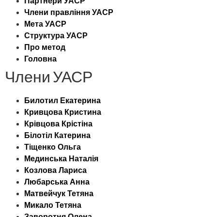
Партнери УАСР
Члени правління УАСР
Мета УАСР
Структура УАСР
Про метод
Головна
Члени УАСР
Билотил Екатерина
Кривцова Кристина
Крівцова Крістіна
Білотіл Катерина
Тіщенко Ольга
Мединська Наталія
Козлова Лариса
Любарська Анна
Матвейчук Тетяна
Микало Тетяна
Заворотня Олена