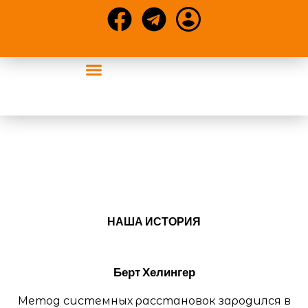
События УАСР
Конференции и статьи
Про метод
НАША ИСТОРИЯ
Берт Хелингер
Метод системных расстановок зародился в