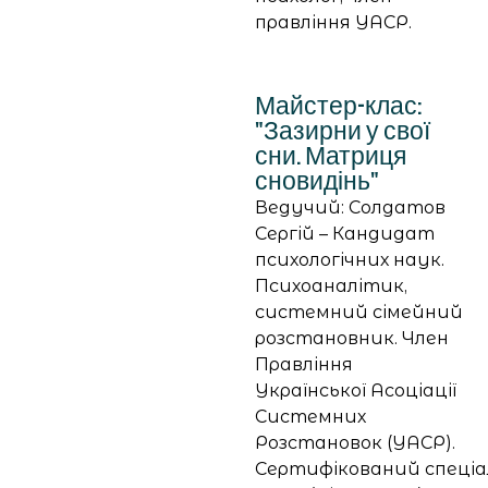
правління УАСР.
Майстер-клас:
"Зазирни у свої
сни. Матриця
сновидінь"
Ведучий: Солдатов
Сергій – Кандидат
психологічних наук.
Психоаналітик,
системний сімейний
розстановник. Член
Правління
Української Асоціації
Системних
Розстановок (УАСР).
Сертифікований спеціа