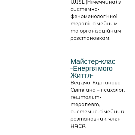
WISL (Німеччина) з
системно-
феноменологічної
терапії, сімейним
та організаційним
розстановкам.
Майстер-клас
«Енергія мого
Життя»
Ведуча: Курганова
Світлана – психолог,
гештальт-
терапевт,
системно-сімейний
розтановник, член
УАСР.