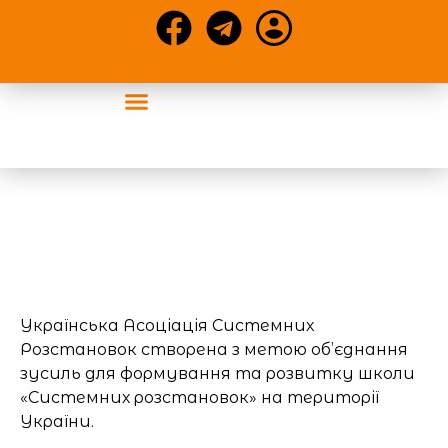
Конференції та статті
Наші цілі та
завдання
Українська Асоціація Системних
Розстановок створена з метою об’єднання
зусиль для формування та розвитку школи
«Системних розстановок» на території
України.