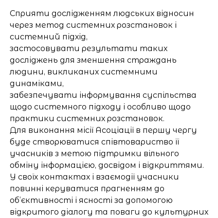
Cприяти дослідженням людських відносин
через метод системних розстановок і
системний підхід,
застосовувати результати таких
досліджень для зменшення страждань
людини, викликаних системними
динаміками,
забезпечувати інформування суспільства
щодо системного підходу і особливо щодо
практики системних розстановок.
Для виконання місії Асоціації в першу чергу
буде створюватися співтовариство її
учасників з метою підтримки вільного
обміну інформацією, досвідом і відкриттями.
У своїх контактах і взаємодії учасники
повинні керуватися прагненням до
об’єктивності і ясності за допомогою
відкритого діалогу та поваги до культурних