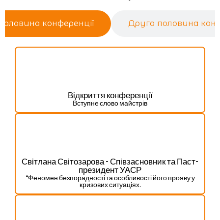
половина конференції
Друга половина конф
Відкриття конференції
Вступне слово майстрів
Світлана Світозарова - Співзасновник та Паст-
президент УАСР
“Феномен безпорадності та особливості його прояву у
кризових ситуаціях.