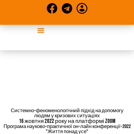
Конференції та статті
Внутрішня науково-
практична он-лайн
конференція "Життя
понад усе"
Системно-феноменологічний підхід на допомогу
людям у кризових ситуаціях
16 жовтня 2022 року на платформі Zoom
Програма науково-практичної он-лайн конференції-2022
"Життя понад усе"