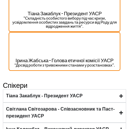
Тіана Закаблук - Президент УАСР
"Складність особистого вибору під час кризи,
усвідомлення особистих завдань та ресурси від Роду для
відродження життя".
Ірина Жабська – Голова етичної комісії УАСР
“Досвід роботи з тривожними станами у розстановках”.
Спікери
Тіана Закаблук - Президент УАСР
Світлана Світозарова - Співзасновник та Паст-
президент УАСР