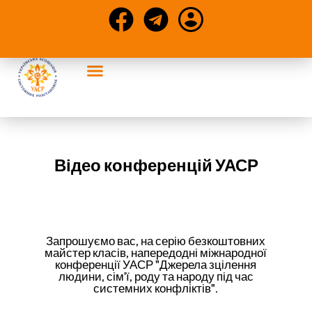
Конференції та статті
Відео конференцій УАСР
Запрошуємо вас, на серію безкоштовних
майстер класів, напередодні міжнародної
конференції УАСР "Джерела зцілення
людини, сім'ї, роду та народу під час
системних конфліктів".