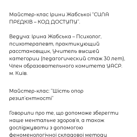
Майстер-клас Ірини Жабської “СИЛА
ПРЕДКІВ – КОД ДОСТУПУ”.
Ведуча: Ірина Жабська – Психолог,
психотерапевт, практикующий
расстановщик, Учитель высшей
категории (педагогический стаж 30 лет),
Член образовательного комитета УАСР.
м. Київ.
Майстер-клас: “Шість опор
резил’єнтності”
Говорили про те, що допоможе зберегти
наше ментальне здоров’я, а також
досліджувати з допомогою
феноменологічної складової методу