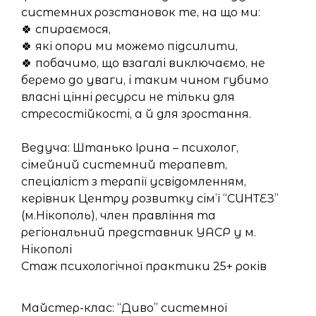
системних розстановок те, на що ми:
🍀 спираємося,
🍀 які опори ми можемо підсилити,
🍀 побачимо, що взагалі виключаємо, не
беремо до уваги, і таким чином губимо
власні цінні ресурси не тільки для
стресостійкості, а й для зростання.
Ведуча: Штанько Ірина – психолог,
сімейний системний терапевт,
спеціаліст з терапії усвідомленням,
керівник Центру розвитку сім’ї “СИНТЕЗ”
(м.Нікополь), член правління та
регіональний представник УАСР у м.
Нікополі
Стаж психологічної практики 25+ років
Майстер-клас: “Диво” системної