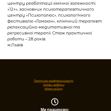
центру реабілітації хімічної залежності
«12+», засновник психотерапевтичного
центру «Психополюс», психологічного
фестивалю «Гамаюн», клінічний терапевт
релаксаційно-медитативної та
регресивної терапії. Стаж практичної
роботи – 28 років.
м.Львів
Політика конфіденційності
Умови роботи
Мапа сайту
Ми працюємо: