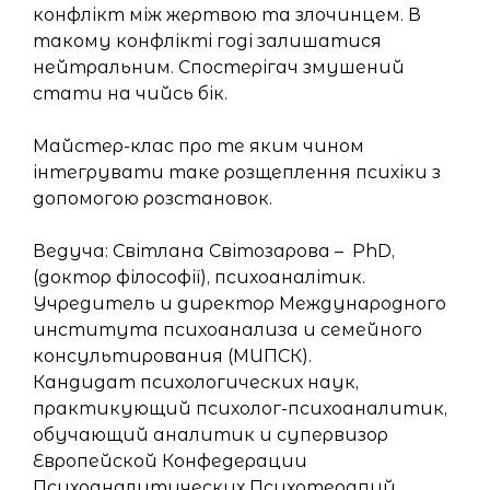
конфлікт між жертвою та злочинцем. В
такому конфлікті годі залишатися
нейтральним. Спостерігач змушений
стати на чийсь бік.
Майстер-клас про те яким чином
інтегрувати таке розщеплення психіки з
допомогою розстановок.
Ведуча: Світлана Світозарова – PhD,
(доктор філософії), психоаналітик.
Учредитель и директор Международного
института психоанализа и семейного
консультирования (МИПСК).
Кандидат психологических наук,
практикующий психолог-психоаналитик,
обучающий аналитик и супервизор
Европейской Конфедерации
Психоаналитических Психотерапий