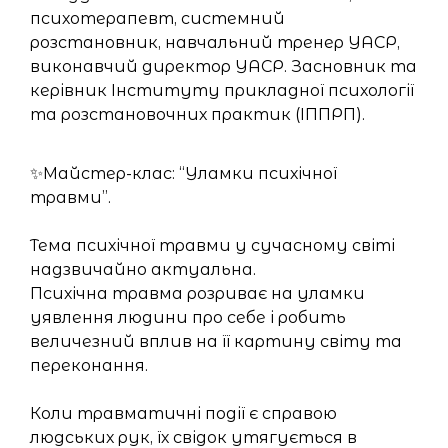
психотерапевт, системний
розстановник, навчальний тренер УАСР,
виконавчий директор УАСР. Засновник та
керівник Інституту прикладної психології
та розстановочних практик (ІППРП).
✨Майстер-клас: “Уламки психічної
травми”.
Тема психічної травми у сучасному світі
надзвичайно актуальна.
Психічна травма розриває на уламки
уявлення людини про себе і робить
величезний вплив на її картину світу та
переконання.
Коли травматичні події є справою
людських рук, їх свідок утягується в