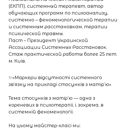
(ЕКПП), системный терапевт, автор
обучающих программ по психоанализу,
системно – феноменологической терапии
и системным расстановкам, терапии
психической травмы.
Паст – Президент Украинской
Ассоциации Системных Расстановок.
Стаж практической работы более 25 лет.
м. Київ.
✨«Маркери відсутності системного
зв’язку на прикладі стосунків з матір’ю»
Тема стосунків з матір’ю — одна з
кореневих в психотерапії, і, зокрема, в
системній феноменології.
На цьому майстер-класі ми: