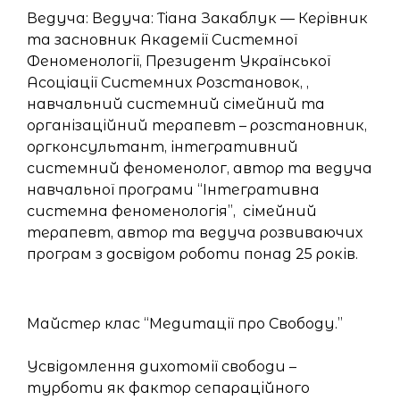
Ведуча: Ведуча: Тiана Закаблук — Керівник
та засновник Академії Системної
Феноменології, Президент Української
Асоціації Системних Розстановок, ,
навчальний системний сімейний та
організаційний терапевт – розстановник,
оргконсультант, інтегративний
системний феноменолог, автор та ведуча
навчальної програми “Інтегративна
системна феноменологія”, сімейний
терапевт, автор та ведуча розвиваючих
програм з досвідом роботи понад 25 років.
Майстер клас “Медитації про Свободу.”
Усвідомлення дихотомії свободи –
турботи як фактор сепараційного