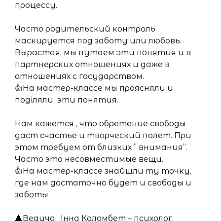
процессу.
Часто родительский контроль
маскируется под заботу или любовь.
Вырастая, мы путаем эти понятия и в
партнерских отношениях и даже в
отношениях с государством.
👍На мастер-классе мы проясняли и
поділяли эти понятия.
Нам кажется , что обретение свободы
даст счастье и творческий полет. При
этом требуем от близких ” внимания”.
Часто это несовместимые вещи.
👍На мастер-классе знайшли ту точку,
где нам достаточно будет и свободы и
заботы
🔺Ведуча: Інна Коломбет – психолог,