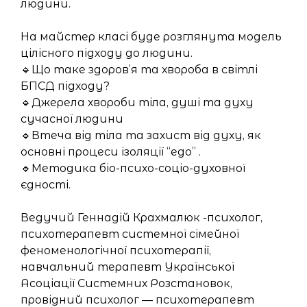
людини.
На майстер класі буде розглянута модель
цілісного підходу до людини.
🔹Що таке здоров’я та хвороба в світлі
БПСД підходу?
🔹Джерела хвороби тіла, душі та духу
сучасної людини
🔹Втеча від тіла та захист від духу, як
основні процеси ізоляції “ego” .
🔹Методика біо-психо-соціо-духовної
єдності.
Ведучий Геннадій Крахмалюк -психолог,
психотерапевт системної сімейної
феноменологічної психотерапії,
навчальний терапевт Української
Асоціації Системних Розстановок,
провідний психолог — психотерапевт