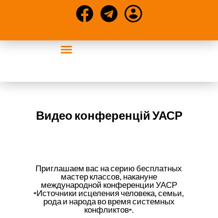
События УАСР
Конференции и статьи
Видео конференцій УАСР
Приглашаем вас на серию бесплатных
мастер классов, накануне
международной конференции УАСР
«Источники исцеления человека, семьи,
рода и народа во время системных
конфликтов».