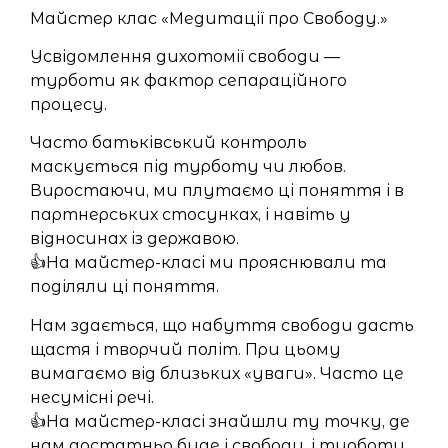
Майстер клас «Медитації про Свободу.»
Усвідомлення дихотомії свободи —
турботи як фактор сепараційного
процесу.
Часто батьківський контроль
маскується під турботу чи любов.
Виростаючи, ми плутаємо ці поняття і в
партнерських стосунках, і навіть у
відносинах із державою.
👍На майстер-класі ми прояснювали та
поділяли ці поняття.
Нам здається, що набуття свободи дасть
щастя і творчий політ. При цьому
вимагаємо від близьких «уваги». Часто це
несумісні речі.
👍На майстер-класі знайшли ту точку, де
нам достатньо буде і свободи, і турботи