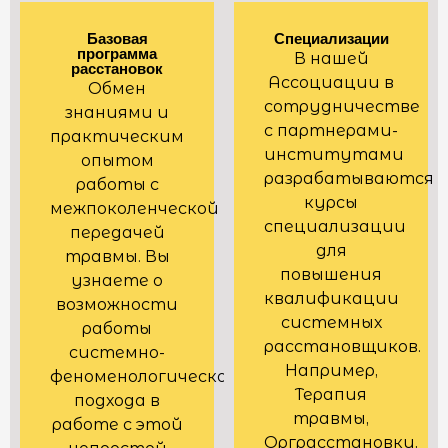
Базовая
Специализации
программа
В нашей
расстановок
Ассоциации в
Обмен
сотрудничестве
знаниями и
с партнерами-
практическим
институтами
опытом
разрабатываются
работы с
курсы
межпоколенческой
специализации
передачей
для
травмы. Вы
повышения
узнаете о
квалификации
возможности
системных
работы
расстановщиков.
системно-
Например,
феноменологического
Терапия
подхода в
травмы,
работе с этой
Орграсстановки,