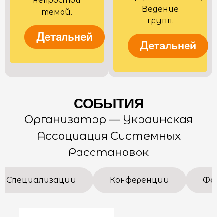
непростой
Ведение
темой.
групп.
Детальней
Детальней
СОБЫТИЯ
Организатор — Украинская
Ассоциация Системных
Расстановок
Специализации
Конференции
Фе