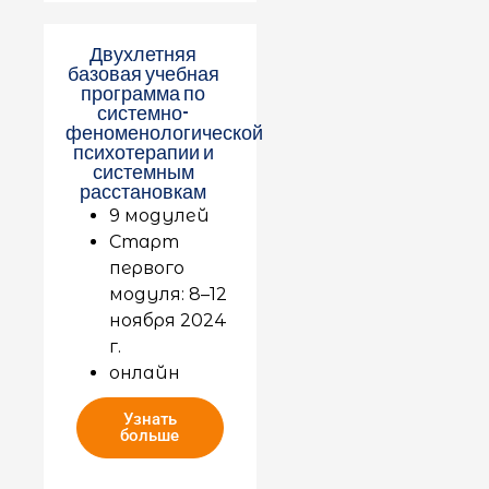
Двухлетняя
базовая учебная
программа по
системно-
феноменологической
психотерапии и
системным
расстановкам
9 модулей
Старт
первого
модуля: 8–12
ноября 2024
г.
онлайн
Узнать
больше