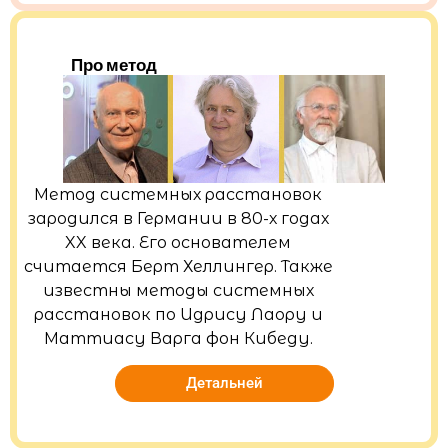
Про метод
Метод системных расстановок
зародился в Германии в 80-х годах
XX века. Его основателем
считается Берт Хеллингер. Также
известны методы системных
расстановок по Идрису Лаору и
Маттиасу Варга фон Кибеду.
Детальней