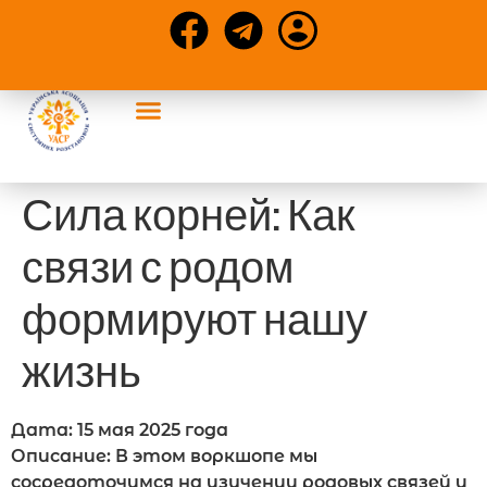
События УАСР
Конференции и статьи
Сила корней: Как
связи с родом
формируют нашу
жизнь
Дата: 15 мая 2025 года
Описание: В этом воркшопе мы
сосредоточимся на изучении родовых связей и