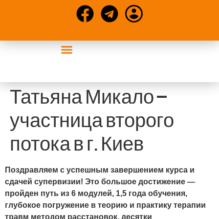
События УАСР
Конференции и статьи
Татьяна Микало —
участница второго
потока в г. Киев
Поздравляем с успешным завершением курса и
сдачей супервизии! Это большое достижение —
пройден путь из 6 модулей, 1,5 года обучения,
глубокое погружение в теорию и практику терапии
травм методом расстановок, десятки