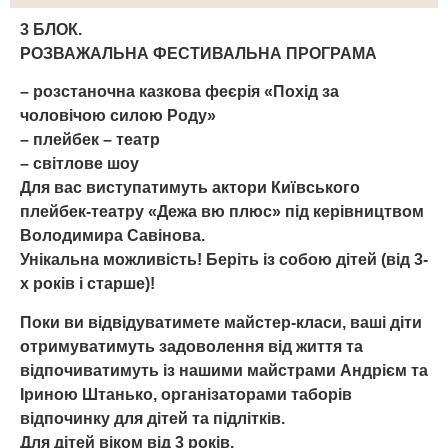
3 БЛОК.
РОЗВАЖАЛЬНА ФЕСТИВАЛЬНА ПРОГРАМА
– розстаночна казкова феєрія «Похід за
чоловічою силою Роду»
– плейбек – театр
– світлове шоу
Для вас виступатимуть актори Київського
плейбек-театру «Дежа вю плюс» під керівництвом
Володимира Савінова.
Унікальна можливість! Беріть із собою дітей (від 3-
х років і старше)!
Поки ви відвідуватимете майстер-класи, ваші діти
отримуватимуть задоволення від життя та
відпочиватимуть із нашими майстрами Андрієм та
Іриною Штанько, організаторами таборів
відпочинку для дітей та підлітків.
Для дітей віком від 3 років.